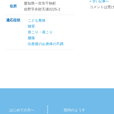
« 古い記事へ
愛知県一宮市千秋町
住所
コメントは受
佐野字弁財天浦3225-2
適応症状
こども整体
猫背
首こり・肩こり
腰痛
出産後のお身体の不調
はじめての方へ
院内のようす