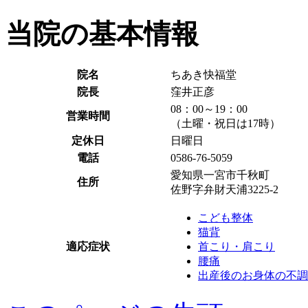
当院の基本情報
院名
ちあき快福堂
院長
窪井正彦
08：00～19：00
営業時間
（土曜・祝日は17時）
定休日
日曜日
電話
0586-76-5059
愛知県一宮市千秋町
住所
佐野字弁財天浦3225-2
こども整体
猫背
適応症状
首こり・肩こり
腰痛
出産後のお身体の不調