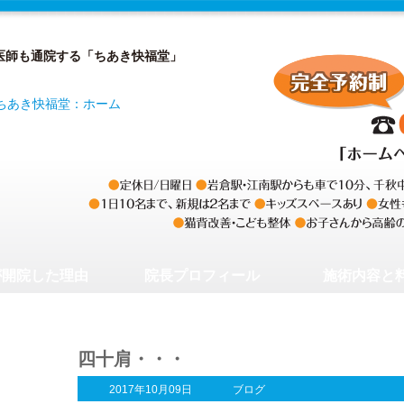
医師も通院する「ちあき快福堂」
が開院した理由
院長プロフィール
施術内容と
四十肩・・・
2017年10月09日
ブログ