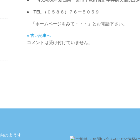
● 〒491-0804 愛知県一宮市千秋町佐野字弁財天浦3225-
● TEL （０５８６）７６ー５０５９
「ホームページをみて・・・」とお電話下さい。
« 古い記事へ
コメントは受け付けていません。
内のようす