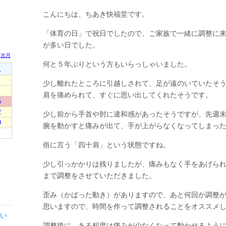
こんにちは、ちあき快福堂です。
「体育の日」で祝日でしたので、ご家族で一緒に調整に
が多い日でした。
何と５年ぶりという方もいらっしゃいました。
少し離れたところに引越しされて、足が遠のいていたそ
肩を痛められて、すぐに思い出してくれたそうです。
少し前から手首や肘に違和感があったそうですが、先週
腕を動かすと痛みが出て、手が上がらなくなってしまっ
俗に言う「四十肩」という状態ですね。
少し引っかかりは残りましたが、痛みもなく手をあげら
まで調整をさせていただきました。
歪み（かばった動き）がありますので、あと何回か調整
思いますので、時間を作って調整されることをオススメ
い
調整後に、ある程度は痛みが少なくなって動かせるよう