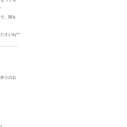
す。
ので、間を
ださいね^^
………….
体作りのお