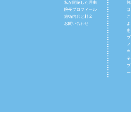
私が開院した理由
施
院長プロフィール
ほ
施術内容と料金
こ
お問い合わせ
よ
患
プ
メ
当
全
ブ
一