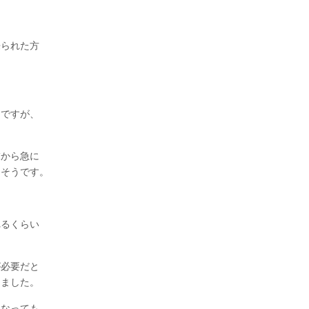
来られた方
うですが、
末から急に
たそうです。
れるくらい
が必要だと
しました。
になっても