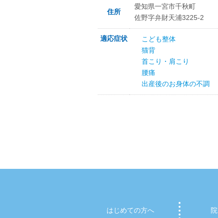
愛知県一宮市千秋町
住所
佐野字弁財天浦3225-2
適応症状
こども整体
猫背
首こり・肩こり
腰痛
出産後のお身体の不調
はじめての方へ
院