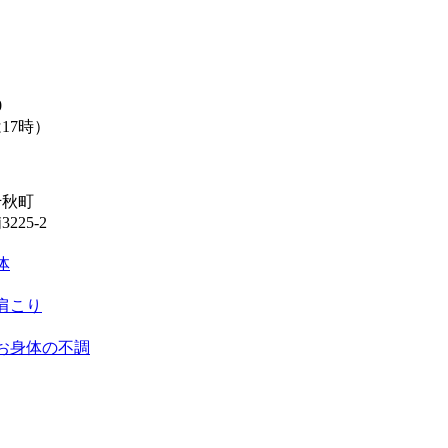
0
17時）
千秋町
25-2
体
肩こり
お身体の不調