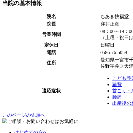
当院の基本情報
院名
ちあき快福堂
院長
窪井正彦
08：00～19：0
営業時間
（土曜・祝日は
定休日
日曜日
電話
0586-76-5059
愛知県一宮市
住所
佐野字弁財天浦32
こども整
猫背
適応症状
首こり・
腰痛
出産後の
このページの先頭へ
はじめての方へ