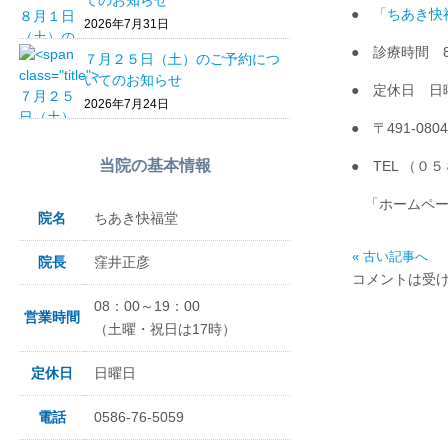
てのお知らせ
●
「ちあき快
2026年7月31日
● 診療時間 8:
７月２５日（土）のご予約につ
いてのお知らせ
● 定休日 日
2026年7月24日
● 〒491-0
当院の基本情報
● TEL （
「ホームペー
院名
ちあき快福堂
« 古い記事へ
院長
窪井正彦
コメントは受
08：00～19：00
営業時間
（土曜・祝日は17時）
定休日
日曜日
電話
0586-76-5059