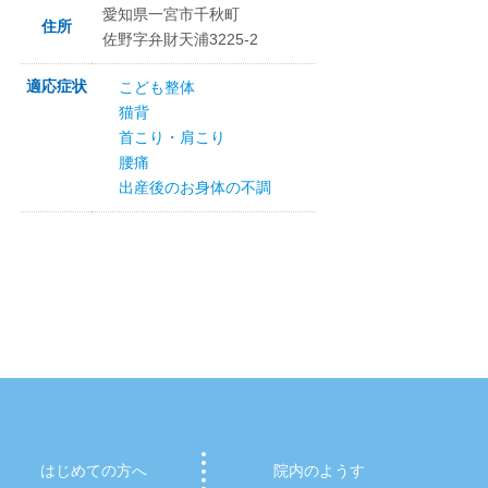
愛知県一宮市千秋町
住所
佐野字弁財天浦3225-2
適応症状
こども整体
猫背
首こり・肩こり
腰痛
出産後のお身体の不調
はじめての方へ
院内のようす